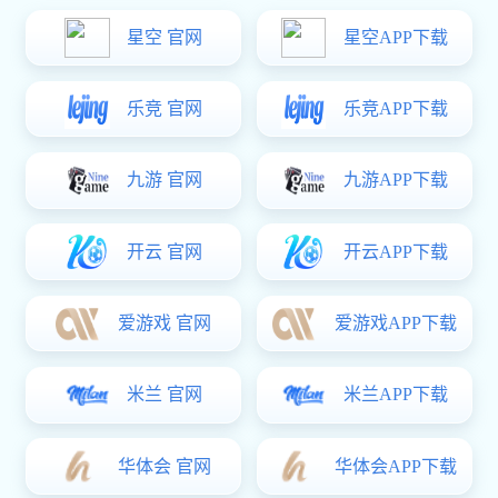
狗子28:
公司简介
狗子28:
狗子28
社会责任
狗子28 中心
视频中心
新媒体中心
狗子28
> 关于狗子28
COMPANY PROFILE
公司简介
狗子28专注于新中式起重机及物料运输成套解决方案供
应商
狗子
28.ccmpc29 (官方)网站/网页版登录入口 ，始建于2005年