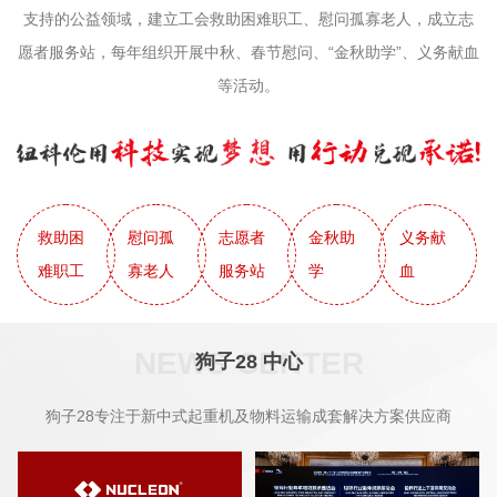
支持的公益领域，建立工会救助困难职工、慰问孤寡老人，成立志
愿者服务站，每年组织开展中秋、春节慰问、“金秋助学”、义务献血
等活动。
救助困
慰问孤
志愿者
金秋助
义务献
难职工
寡老人
服务站
学
血
NEWS CENTER
狗子28 中心
狗子28专注于新中式起重机及物料运输成套解决方案供应商