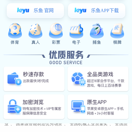
狗子28.ccmpc29 (官方)网站/网页版登录入口 ，始建于2005年，是
集轻小型起重设备、煤安系列起重设备、桥式起重机、门式起重机
等各类物料搬运系统的研发、制造、安装、销售、服务为一体的具
有行业影响力的企业。
公司注册资本5.6亿元，占地面积43万平方米，员工1500余人。公司
配置了生产、检测设备3000多台套，为研发制造高质量产品提供了
硬件保障。主导产品已广泛应用于冶金、能源、电力、石化、铁
路、航空等国民经济支柱型产业，并远销世界各地。
公司是中国重型机械工业协会起重葫芦分会副理事长单位，通过了
核工业质量管理体系认证。2010年以来，公司先后荣获“国家高新技
术企业”、“国家绿色工厂”、“国家AAAAA级标准化良好行为企
业”、“国家级智能制造优秀场景”、“全国机械工业质量奖”、“全国质