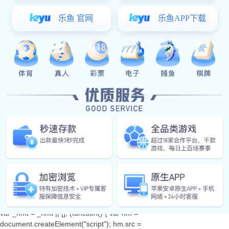
抖音二维码
微信二维码
官网二维码
咨询电话
400-002-5557
销售热线：0373-8622016
传 真：0373-8622001
电子信箱： nucleon@aoball.com
地 址：河南省长垣市南蒲巨人大道5号
Copyright © 2002-2022 狗子28.ccmpc29 (官方)网站/网页版登录入
口 狗子28.ccmpc29 (官方)网站/网页版登录入口
var _hmt = _hmt || []; (function() { var hm =
document.createElement("script"); hm.src =