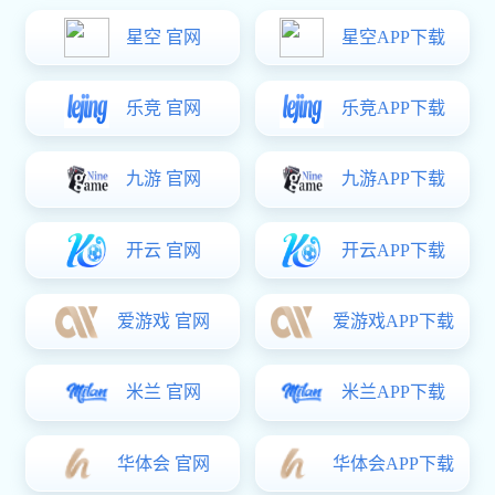
狗子28: 通用起重机 :
通用型钢丝绳电动葫芦
狗子28: 通用型葫芦式起重机
狗子28: 通用型卷扬式起重机
LDT型电动单梁起重机
煤安防爆电动葫芦
狗子28:查看详情
查看详情