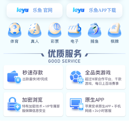
紧凑设计
节能环保
安全设计
获取报价
产品详情
智能功能
核心技术
现场案例
相关产品
狗子28
>
产品中心
>
新中式起重机
>
新中式门式/半门式起重机
产品详情