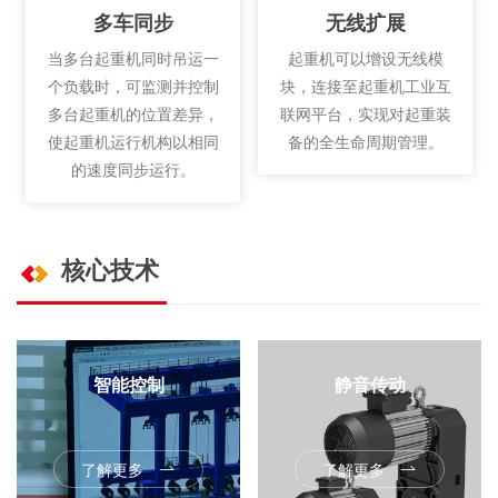
多车同步
无线扩展
当多台起重机同时吊运一
起重机可以增设无线模
个负载时，可监测并控制
块，连接至起重机工业互
多台起重机的位置差异，
联网平台，实现对起重装
使起重机运行机构以相同
备的全生命周期管理。
的速度同步运行。
核心技术
智能控制
静音传动
智能制造，引导未来。
主动降噪，狗子28 首当其
了解更多
了解更多
大势所趋，顺势而为，乘势
冲。狗子28驱动，