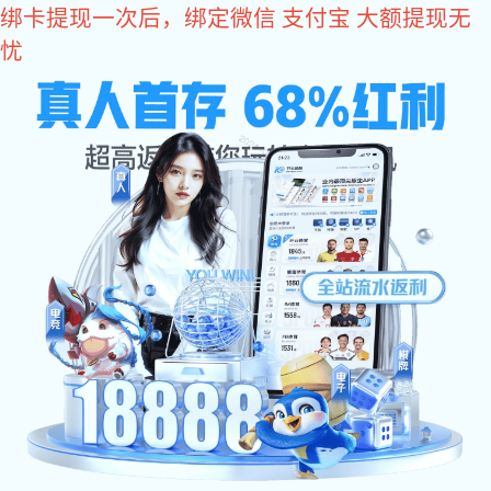
狗子28
新中式电动葫芦
狗子28:
新中式起重机
狗子28:
专用起重机
通用起重机
狗子28
>
产品中心
>
新中式起重机
>
狗子28:新中式电动单梁/悬挂起重机