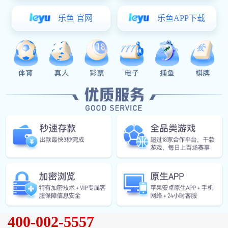
查看详情
狗子28:查看详情
共计： 2 条记录 1/1 页
友情链接：
抖音二维码
微信二维码
官网二维码
咨询电话
400-002-5557