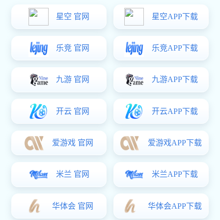
狗子28: 新中式起重机 :
新中式电动单梁/悬挂起重机
狗子28: 新中式电动悬臂类起重机
狗子28: 新中式葫芦双梁起重机
狗子28: 新中式卷扬双梁起重机
新中式门式/半门式起重机
狗子28: 新中式防爆系列起重机
狗子28: 轻型轨道系列起重机
新中式电动单梁起重机
新中式电动悬挂起重机