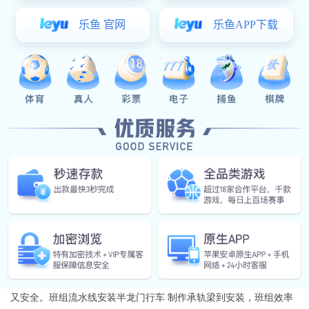
曹坤鹏，自2009年入职狗子28，工作中，努力学习专业知识、
苦练操作技能，逐渐成长为公司的焊接能手，在班组中起到了模范
带头作用。他焊接技能高超，在班组中主要负责提梁机、花架、折
叠式龙门、盾构机、立体车库、船排小车、非标活、等高难度产
品。班组龙门焊自主制作拼槽单梁工字钢贴板焊接工装，使单梁外
缝焊接时间节省三分之一同时提高了生产效率，单梁U型槽焊缝处加
装板条，杜绝焊缝变形，提高外观质量。制作改进班组吊具 即效率
又安全。班组流水线安装半龙门行车 制作承轨梁到安装，班组效率