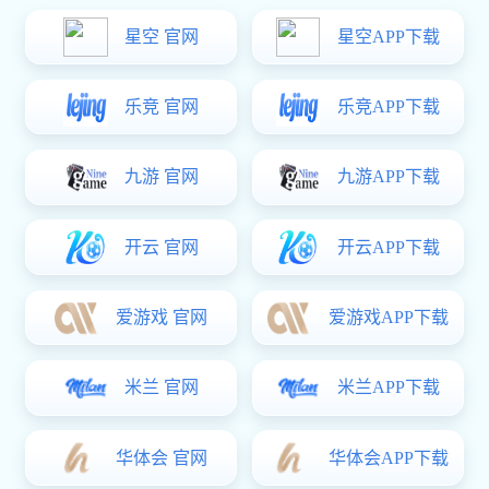
人才招聘
狗子28:
福利待遇
培训发展
狗子28:
员工风采
狗子28
>
加入狗子28
>
员工风采
长垣市首席员工曹坤鹏
2022-05-27
发布者：狗子28
浏览：5896次