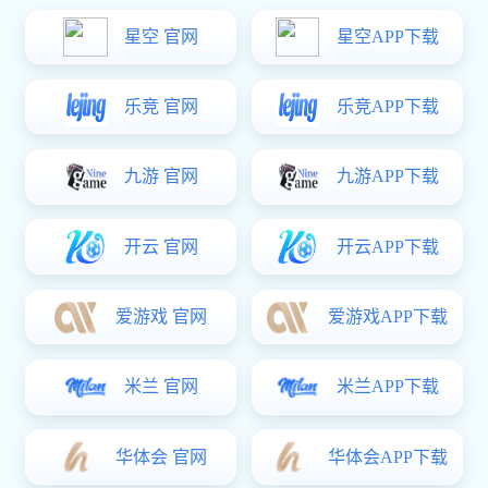
人才招聘
狗子28:
福利待遇
培训发展
狗子28:
员工风采
狗子28
>
加入狗子28
>
员工风采
红色参观学习：许世友将军故里
2022-05-27
发布者：狗子28
浏览：5362次