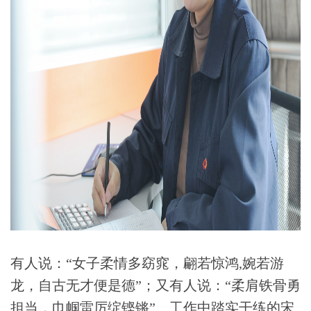
有人说：“女子柔情多窈窕，翩若惊鸿,婉若游
龙，自古无才便是德”；又有人说：“柔肩铁骨勇
担当，巾帼雷厉绽铿锵”。工作中踏实干练的宋