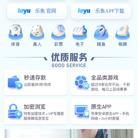
的最多的一句话。虽身体略显笨拙，但她依然
坚守岗位，兢兢业业，在平凡的岗位上，用实
际行动诠释了巾帼也胜须眉的不凡担当。她就
是狗子28公司销售部标书制作员宋纷。