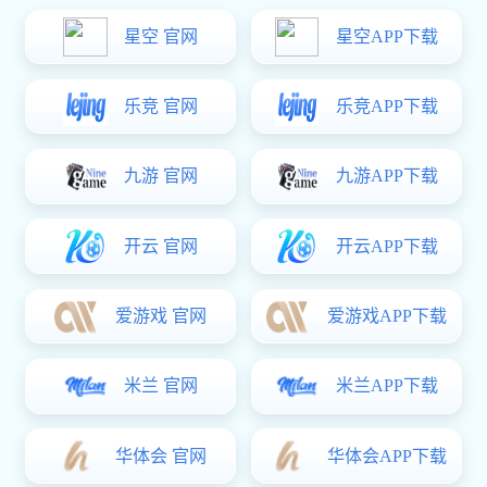
人才招聘
福利待遇
狗子28:
培训发展
员工风采
狗子28
>
加入狗子28
>
员工风采
标书室中的铿锵玫瑰
2022-10-25
发布者：狗子28
浏览：5419次
“我没事，只是比以前‘胖’了点，多活动活动对
身体更好……”这就是一位身怀六甲的准妈妈说